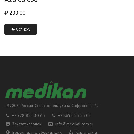
₽
200.00
К списку
299003
, Россия,
Севастополь
, улица
Сафронова 77
+7 978 854 30 65
+7 8692 55 55 02
Заказать звонок
info@medikal.com.ru
Версия для слабовидящих
Карта сайта