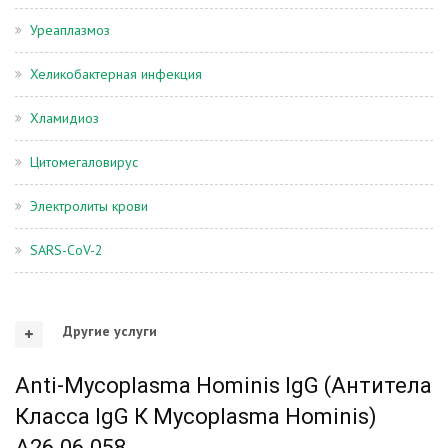
Уреаплазмоз
Хеликобактерная инфекция
Хламидиоз
Цитомегаловирус
Электролиты крови
SARS-CoV-2
Другие услуги
Anti-Mycoplasma Hominis IgG (Антитела
Класса IgG К Mycoplasma Hominis)
A26.06.058