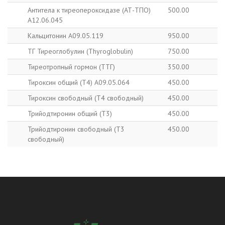
Антитела к тиреопероксидазе (АТ-ТПО)
500.00
A12.06.045
Кальцитонин A09.05.119
950.00
ТГ Тиреоглобулин (Thyroglobulin)
750.00
Тиреотропный гормон (ТТГ)
350.00
Тироксин общий (Т4) A09.05.064
450.00
Тироксин свободный (Т4 свободный)
450.00
Трийодтиронин общий (T3)
450.00
Трийодтиронин свободный (Т3
450.00
свободный)