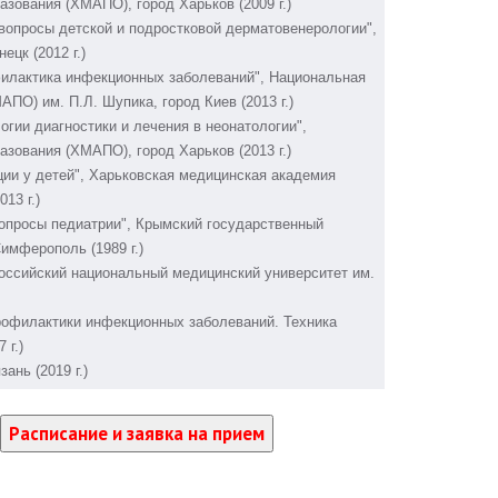
зования (ХМАПО), город Харьков (2009 г.)
вопросы детской и подростковой дерматовенерологии",
ецк (2012 г.)
илактика инфекционных заболеваний", Национальная
О) им. П.Л. Шупика, город Киев (2013 г.)
гии диагностики и лечения в неонатологии",
зования (ХМАПО), город Харьков (2013 г.)
ии у детей", Харьковская медицинская академия
13 г.)
опросы педиатрии", Крымский государственный
Симферополь (1989 г.)
оссийский национальный медицинский университет им.
офилактики инфекционных заболеваний. Техника
 г.)
ань (2019 г.)
Расписание и заявка на прием