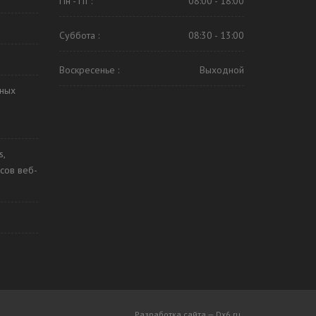
Пн - Пт :
08:00 - 18:00
Суббота :
08:30 - 13:00
Воскресенье :
Выходной
ьных
s,
сов веб-
Разработка сайта — Dx6.ru