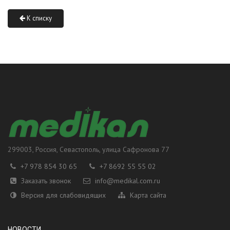
К списку
299003
, Россия,
Севастополь
, улица
Сафронова 77
+7 978 854 30 65
+7 8692 55 55 02
Заказать звонок
info@medikal.com.ru
Версия для слабовидящих
Карта сайта
НОВОСТИ